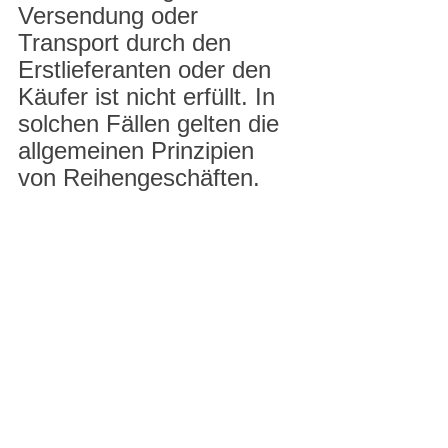
Versendung oder 
Transport durch den 
Erstlieferanten oder den 
Käufer ist nicht erfüllt. In 
solchen Fällen gelten die 
allgemeinen Prinzipien 
von Reihengeschäften.
Es ist wichtig zu beachten, 
dass steuerliche Vorschriften 
komplex sind und sich stetig 
ändern können. Daher 
empfehle ich Ihnen, bei 
spezifischen steuerlichen 
Fragen immer einen 
Steuerberater oder das örtliche 
Finanzamt zu konsultieren. Für 