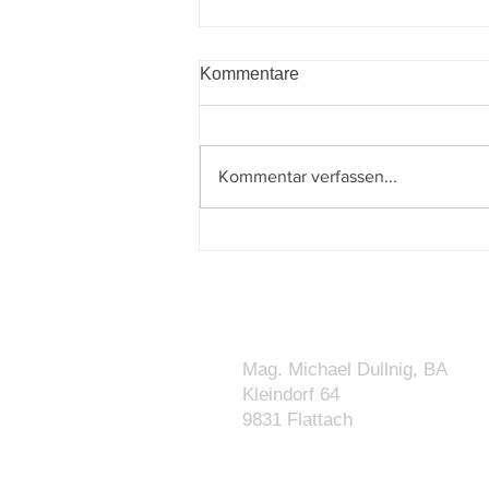
Kommentare
Kommentar verfassen...
Budgetbegleitgesetz 2027–
2028 beschlossen: Was sich
für Unternehmen und Private
ändert
KONTAKT
Mag. Michael Dullnig, BA
Kleindorf 64
9831 Flattach