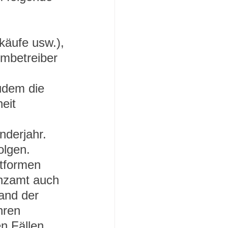
käufe usw.),
rmbetreiber 
udem die 
eit 
nderjahr. 
olgen. 
tformen 
nzamt auch 
and der 
hren 
n Fällen 