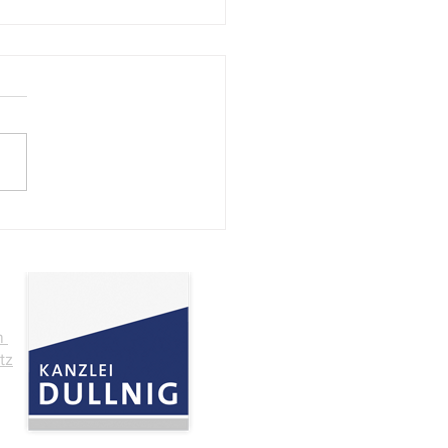
och, 8. Juli 2026, ab 13
geschlossen
m
tz