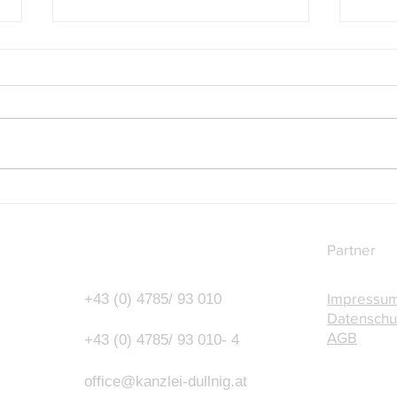
Budgetbegleitgesetz 2027-
Mittw
2028: Was sich für
Uhr 
Unternehmer und Arbeitgeber
Partner
ändert
Impressu
+43 (0) 4785/ 93 010
Datenschu
AGB
+43 (0) 4785/ 93 010- 4
o
ffice@kanzlei-dullnig.at