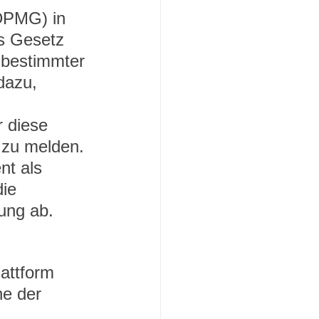
DPMG) in 
es Gesetz 
r bestimmter 
dazu, 
r diese 
 zu melden. 
nt als 
ie 
ung ab. 
lattform 
ne der 