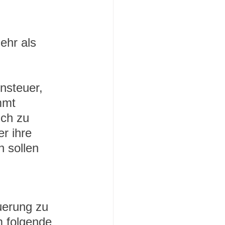
ehr als 
nsteuer, 
mmt 
ich zu 
r ihre 
 sollen 
erung zu 
m folgende 