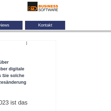
News
Kontakt
über 
er digitale 
s Sie solche 
tzesänderung 
023 ist das 