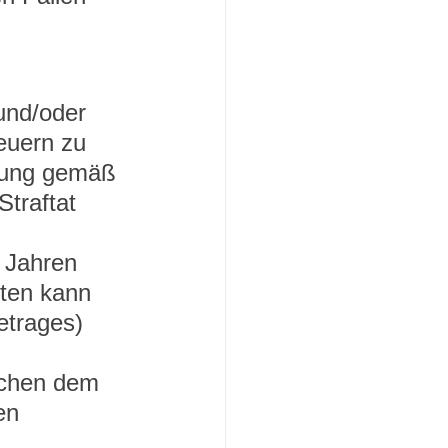
und/oder 
uern zu 
ehung gemäß 
traftat 
 Jahren 
lten kann 
etrages) 
schen dem 
en 