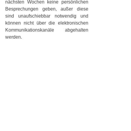
nächsten Wochen keine persönlichen 
Besprechungen geben, außer diese 
sind unaufschiebbar notwendig und 
können nicht über die elektronischen 
Kommunikationskanäle abgehalten 
werden. 
In Absprache mit den Mitarbeiterinnen 
wird vorerst auf Home-Office verzichtet, 
da unsere Büros entsprechenden Platz 
für räumlichen Abstand und ohnehin 
nahezu als Einzelbüros genutzt werden. 
Ihre Unterlagen werden daher auch 
weiterhin in unserer diskreten 
Umgebung verwahrt und bearbeitet. 
Sollte sich das in dieser 
Ausnahmesituation ändern müssen, 
werden wir natürlich ausreichend Sorge 
dafür tragen, dass die Verschwiegenheit 