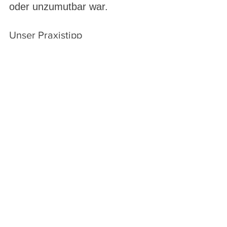
oder unzumutbar war.
Unser Praxistipp
Für Unternehmen im Bau- und 
Baunebengewerbe ist eine 
sorgfältige Prüfung von 
Subunternehmern wichtiger 
denn je. Die finanziellen 
Risiken sind ab 2026 deutlich 
höher.
Michael Dullnig 
Stand: 28.02.2026