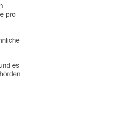
n 
e pro 
 
nliche 
und es 
ehörden 