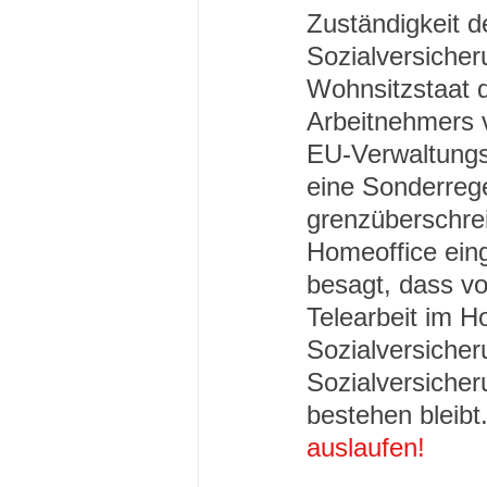
Zuständigkeit d
Sozialversicher
Wohnsitzstaat 
Arbeitnehmers v
EU-Verwaltung
eine Sonderrege
grenzüberschre
Homeoffice eing
besagt, dass v
Telearbeit im H
Sozialversicher
Sozialversicher
bestehen bleibt.
auslaufen!