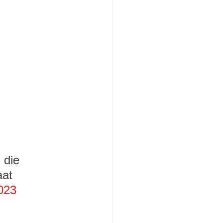
 die 
at 
023 