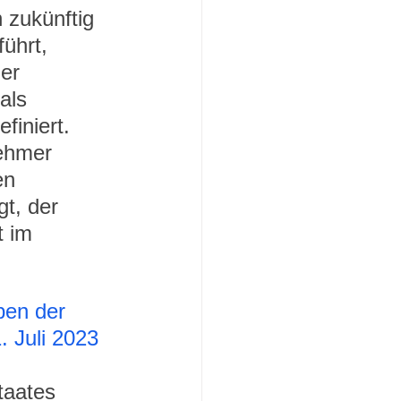
 zukünftig 
ührt, 
er 
als 
finiert. 
ehmer 
en 
t, der 
t im 
ben der 
 Juli 2023 
 
taates 