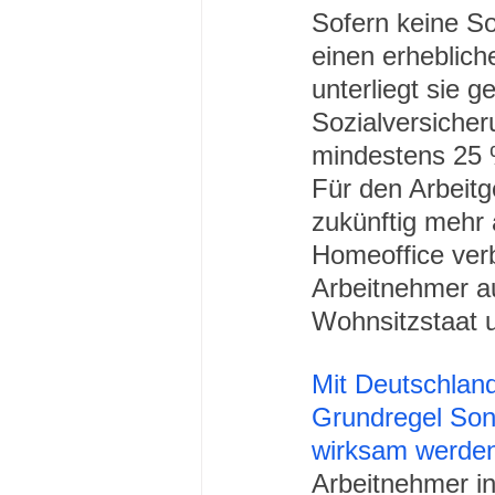
Sofern keine So
einen erhebliche
unterliegt sie 
Sozialversicheru
mindestens 25 %
Für den Arbeitg
zukünftig mehr 
Homeoffice verb
Arbeitnehmer au
Wohnsitzstaat u
Mit Deutschlan
Grundregel Sond
wirksam werde
Arbeitnehmer in