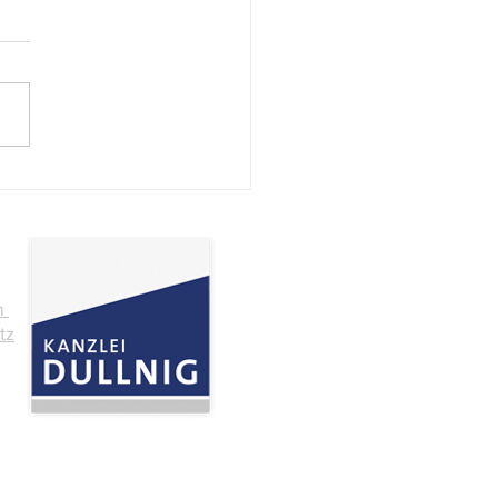
och, 8. Juli 2026, ab 13
geschlossen
m
tz