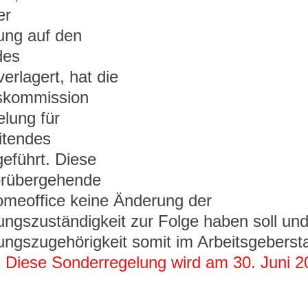
er 
ung auf den 
des 
erlagert, hat die 
skommission 
lung für 
itendes 
eführt. Diese 
orübergehende 
omeoffice keine Änderung der 
ungszuständigkeit zur Folge haben soll und
ungszugehörigkeit somit im Arbeitsgebersta
 
Diese Sonderregelung wird am 30. Juni 2