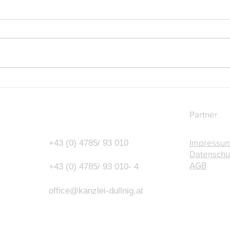
Budgetbegleitgesetz 2027-
Mittw
2028: Was sich für
Uhr 
Unternehmer und Arbeitgeber
Partner
ändert
Impressu
+43 (0) 4785/ 93 010
Datenschu
AGB
+43 (0) 4785/ 93 010- 4
o
ffice@kanzlei-dullnig.at
2021 Kanzlei Dullnig