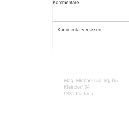
Kommentare
Kommentar verfassen...
Budgetbegleitgesetz 2027–
2028 beschlossen: Was sich
für Unternehmen und Private
ändert
KONTAKT
Mag. Michael Dullnig, BA
Kleindorf 64
9831 Flattach