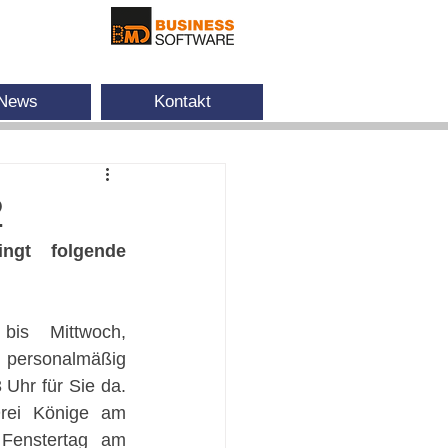
News
Kontakt
2
gt folgende 
is Mittwoch, 
rsonalmäßig 
Uhr für Sie da. 
rei Könige am 
Fenstertag am 