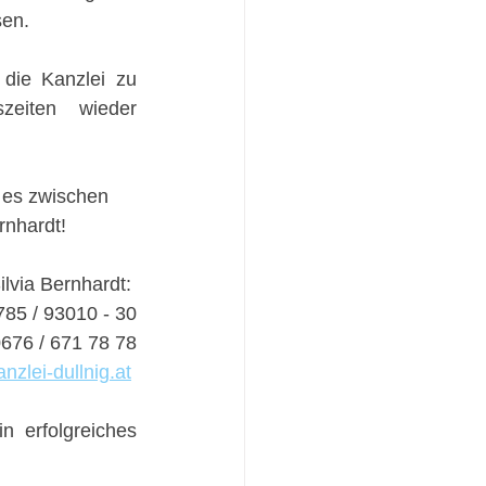
en. 
die Kanzlei zu 
eiten wieder  
es zwischen 
nhardt!  
lvia Bernhardt: 
785 / 93010 - 30
0676 / 671 78 78
nzlei-dullnig.at
erfolgreiches  