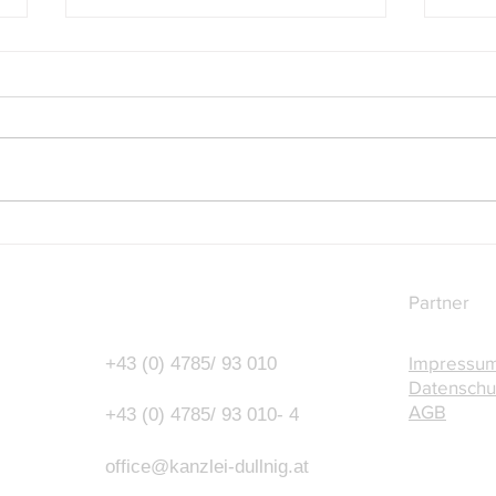
Budgetbegleitgesetz 2027-
Mittw
2028: Was sich für
Uhr 
Unternehmer und Arbeitgeber
Partner
ändert
Impressu
+43 (0) 4785/ 93 010
Datenschu
AGB
+43 (0) 4785/ 93 010- 4
o
ffice@kanzlei-dullnig.at