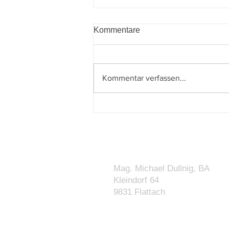
Kommentare
Kommentar verfassen...
Budgetbegleitgesetz 2027–
2028 beschlossen: Was sich
für Unternehmen und Private
ändert
KONTAKT
Mag. Michael Dullnig, BA
Kleindorf 64
9831 Flattach