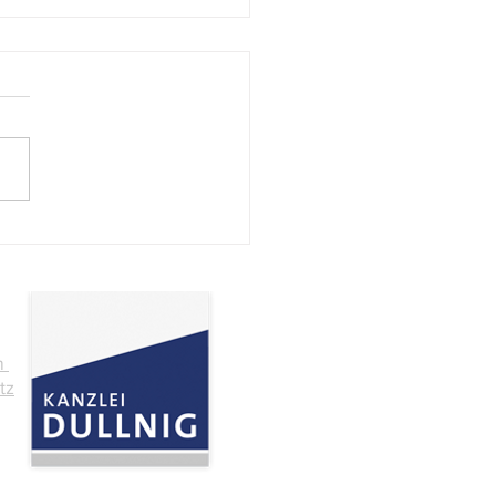
och, 8. Juli 2026, ab 13
geschlossen
m
tz