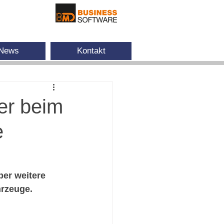
News
Kontakt
er beim
e
er weitere 
hrzeuge.