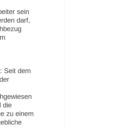
eiter sein 
rden darf, 
chbezug 
em 
: Seit dem 
der 
chgewiesen 
 die 
e zu einem 
ebliche 