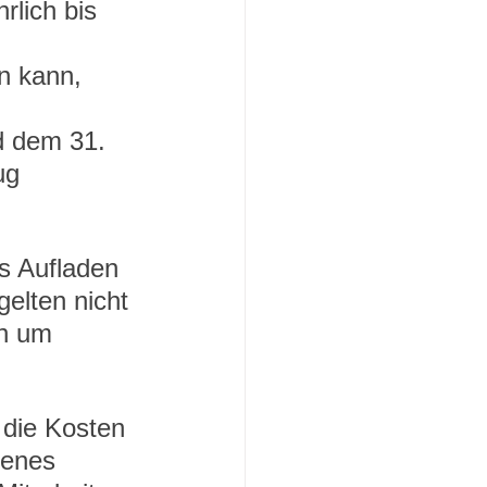
lich bis 
n kann, 
 dem 31. 
ug 
s Aufladen 
gelten nicht 
ch um 
 die Kosten 
genes 