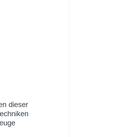
en dieser 
techniken 
zeuge 