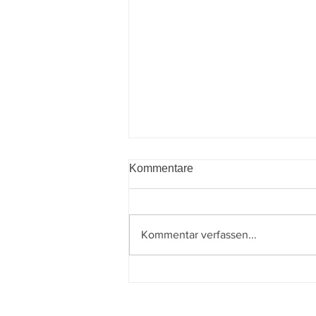
Kommentare
Kommentar verfassen...
Budgetbegleitgesetz 2027–
2028 beschlossen: Was sich
für Unternehmen und Private