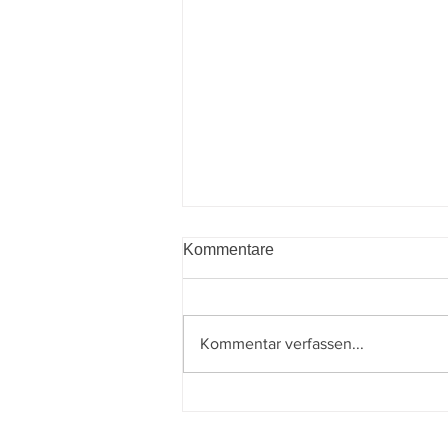
Kommentare
Kommentar verfassen...
Budgetbegleitgesetz 2027–
2028 beschlossen: Was sich
für Unternehmen und Private