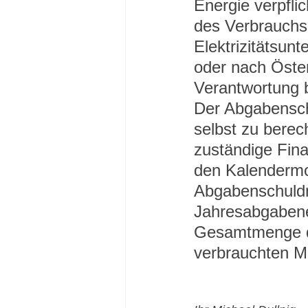
Energie verpflic
des Verbrauchs 
Elektrizitätsun
oder nach Österr
Verantwortung 
Der Abgabenschu
selbst zu berec
zuständige Fina
den Kalendermo
Abgabenschuldn
Jahresabgabener
Gesamtmenge de
verbrauchten Me