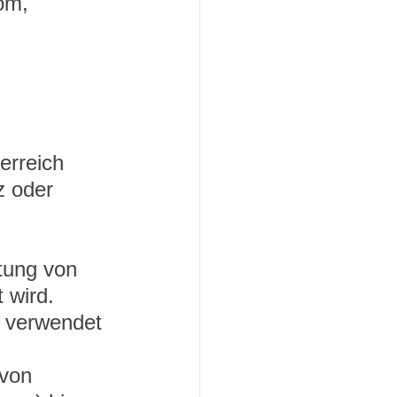
om, 
erreich 
z oder 
tung von 
 wird.
e verwendet 
 von 