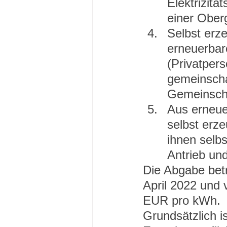
Elektrizit
einer Ober
Selbst erz
erneuerbar
(Privatper
gemeinscha
Gemeinscha
Aus erneue
selbst erz
ihnen selb
Antrieb un
Die Abgabe bet
April 2022 und 
EUR pro kWh.
Grundsätzlich is