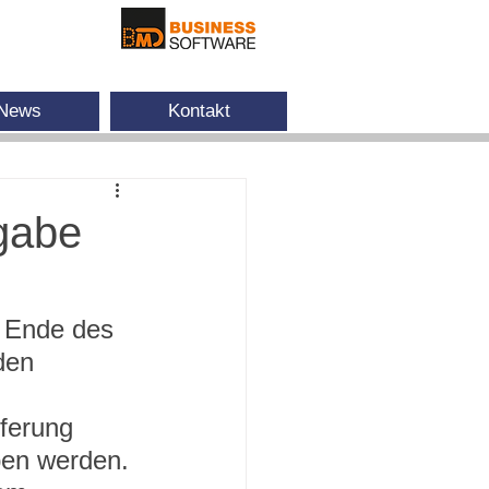
News
Kontakt
bgabe
m Ende des 
den 
ferung 
en werden. 