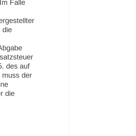
Im Falle 
rgestellter 
 die 
 Abgabe 
satzsteuer 
5. des auf 
h muss der 
ine 
r die 