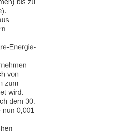
men) bis zu 
).
aus 
rn 
re-Energie-
ernehmen 
ch von 
n zum 
et wird.
ch dem 30. 
e nun 0,001 
chen 