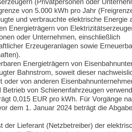
ätserzeugern (Privatpersonen oder Unterneh
grenze von 5.000 kWh pro Jahr (Freigrenze
eugte und verbrauchte elektrische Energie 
en Energieträgern von Elektrizitätserzeuge
sonen oder Unternehmen, einschließlich 
ftlicher Erzeugeranlagen sowie Erneuerba
ften).
rbaren Energieträgern von Eisenbahnunt
eugter Bahnstrom, soweit dieser nachweisli
st oder von anderen Eisenbahnunternehme
d Betrieb von Schienenfahrzeugen verwend
rägt 0,015 EUR pro kWh. Für Vorgänge na
vor dem 1. Januar 2024 beträgt die Abgab
t der Lieferant (Netzbetreiber) der elektris