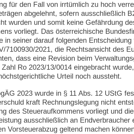
 für den Fall von irrtümlich zu hoch verr
trägen abgelehnt, sofern ausschließlich B
ht wurden und somit keine Gefährdung de
s vorliegt. Das österreichische Bundesfi
e in seiner darauf folgenden Entscheidung
V/7100930/2021, die Rechtsansicht des Eu
ten, dass eine Revision beim Verwaltungsg
 Zahl Ro 2023/13/0014 eingebracht wurde,
höchstgerichtliche Urteil noch aussteht.
gÄG 2023 wurde in § 11 Abs. 12 UStG fest
rschuld kraft Rechnungslegung nicht entst
ng des Steueraufkommens vorliegt und die 
eistung ausschließlich an Endverbraucher 
nen Vorsteuerabzug geltend machen können