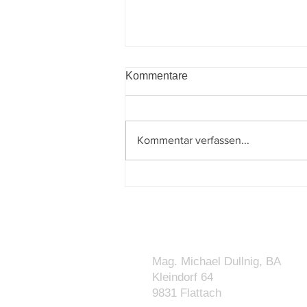
Kommentare
Kommentar verfassen...
Budgetbegleitgesetz 2027–
2028 beschlossen: Was sich
für Unternehmen und Private
ändert
KONTAKT
Mag. Michael Dullnig, BA
Kleindorf 64
9831 Flattach