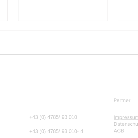
Budgetbegleitgesetz 2027-
Mittw
2028: Was sich für
Uhr 
Unternehmer und Arbeitgeber
Partner
ändert
Impressu
+43 (0) 4785/ 93 010
Datenschu
AGB
+43 (0) 4785/ 93 010- 4