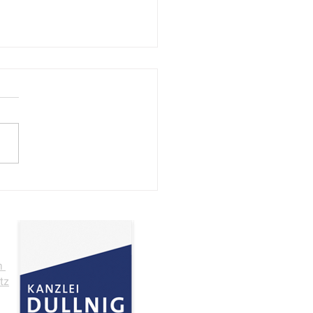
och, 8. Juli 2026, ab 13
geschlossen
m
tz