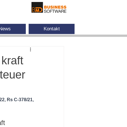
News
Kontakt
kraft
teuer
2, Rs C-378/21, 
ft 